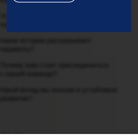
Что представляет собой наше
портфолио?
Какие истории рассказывают
пациенты?
Почему вам стоит присоединиться
к нашей команде?
Какой вклад мы вносим в устойчивое
развитие?