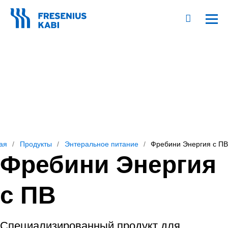
ая
Продукты
Энтеральное питание
Фребини Энергия с П
Фребини Энергия
с ПВ
Специализированный продукт для