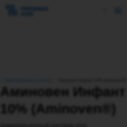
Парентеральное питание
Аминовен Инфант 10% (Aminoven®
Аминовен Инфант
10% (Aminoven®)
Аминокислотный раствор для