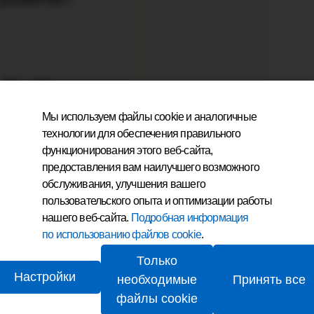
Мы используем файлы cookie и аналогичные
технологии для обеспечения правильного
функционирования этого веб-сайта,
предоставления вам наилучшего возможного
обслуживания, улучшения вашего
Информация о сайте
пользовательского опыта и оптимизации работы
Заявление об ограничении ответственности
нашего веб-сайта.
Подробная информация
Защита данных в компании Fresenius Kabi
по использованию файлов cookie
.
Карта сайта
Только
Настройки
необходимые
Принять все
файлы cookie