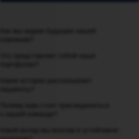
Как мы видим будущее нашей
компании?
Что представляет собой наше
портфолио?
Какие истории рассказывают
пациенты?
Почему вам стоит присоединиться
к нашей команде?
Какой вклад мы вносим в устойчивое
развитие?