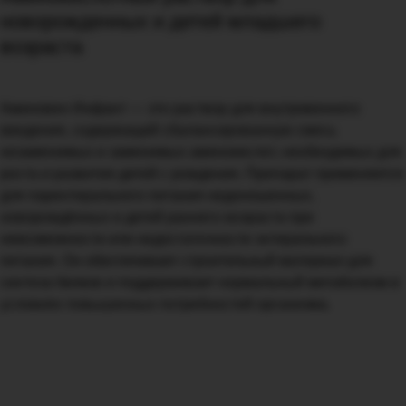
новорожденных и детей младшего
возраста
Аминовен Инфант — это раствор для внутривенного
введения, содержащий сбалансированную смесь
незаменимых и заменимых аминокислот, необходимых для
роста и развития детей с рождения. Препарат применяется
для парентерального питания недоношенных,
новорождённых и детей раннего возраста при
невозможности или недостаточности энтерального
питания. Он обеспечивает строительный материал для
синтеза белков и поддерживает нормальный метаболизм в
условиях повышенных потребностей организма.